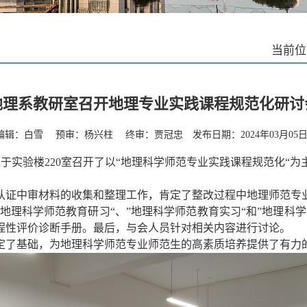
当前位
地理系教研室召开地理专业实践课程规范化研讨
辑：白雪 预审：杨兴柱 终审：贾冠忠 发布日期：2024年03月05
室
于实验楼
220
室召开了以
“
地理科学师范专业实践课程规范化
“
为
认证
中
审材料的收集和整理工作，肯定了整改过程中
地理
师范
专
地理科学师范教育研习
“
、
”
地理科学师范教育实习
“
和
”
地理科学
程性评价诊断手册。最后，与会人员针对相关内容进行讨论。
定了基础，为地理科学师范专业师范生的高素质培养提供了有力