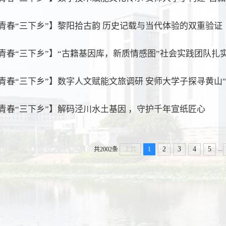
青春“三下乡”】黎阳拾古韵 历史记载与当代体验的双重验证
青春“三下乡”】“古籍基因库，新质情感图”社会实践团队扎
青春“三下乡”】数字人文赋能文旅调研 安师大学子探寻黄山"
青春“三下乡”】解码泾川水土基因 ，守护千年宣纸匠心
...
2
3
4
5
共2002条
上页
1