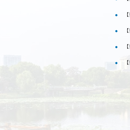
【
【
【
【