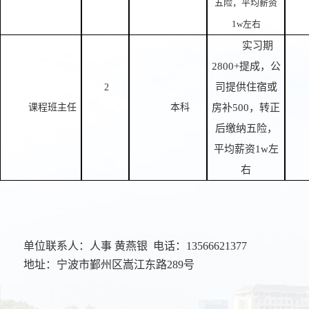
五险，平均薪资
1w左右
实习期
2800+提成，公
司提供住宿或
2
课程班主任
本科
房补500，转正
后缴纳五险，
平均薪资1w左
右
单位联系人：
人事
黄燕银
电话：
13566621377
地址
：
宁波市鄞州区嵩江东路
289号