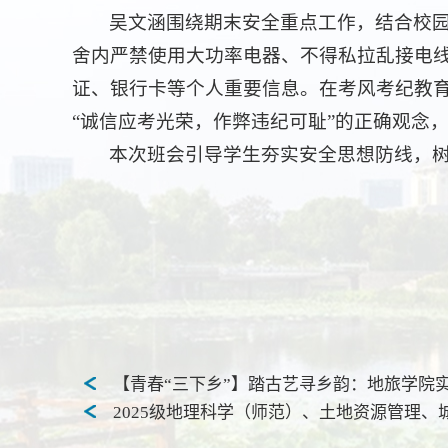
吴文涵围绕期末安全重点工作，结合校
舍内严禁使用大功率电器、不得私拉乱接电
证、银行卡等个人重要信息。在考风考纪教
“诚信应考光荣，作弊违纪可耻”的正确观念
本次班会引导学生夯实安全思想防线，
【青春“三下乡”】踏古艺寻乡韵：地旅学院
2025级地理科学（师范）、土地资源管理