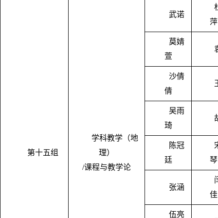
武诺
萍
莫婧
萱
沙倩
倩
吴雨
琦
学科教学（地
陈冠
第十五组
理）
廷
琴
/课程与教学论
张涵
佳
伍亮