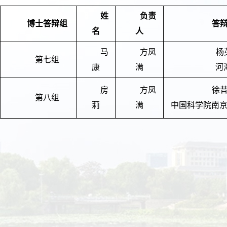
姓
负责
博士答辩组
答
名
人
马
方凤
杨
第七组
康
满
河
房
方凤
徐
第八组
莉
满
中国科学院南