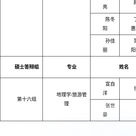
亮
陈冬
阳
惠
孙佳
丽
阳
硕士答辩组
专业
姓名
宣自
洋
地理学/旅游管
第十六组
理
张世
豪