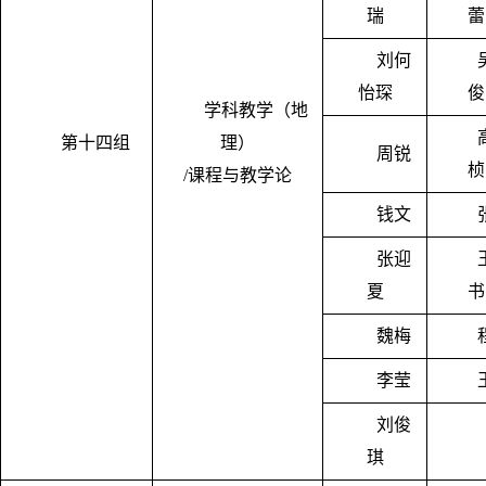
瑞
蕾
刘何
怡琛
俊
学科教学（地
第十四组
理）
周锐
桢
/课程与教学论
钱文
张迎
夏
书
魏梅
李莹
刘俊
琪