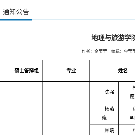
通知公告
地理与旅游学院
作者：金莹莹 编辑：金莹莹 
硕士答辩组
专业
姓名
陈强
愿
杨燕
晓
明
顾瑞