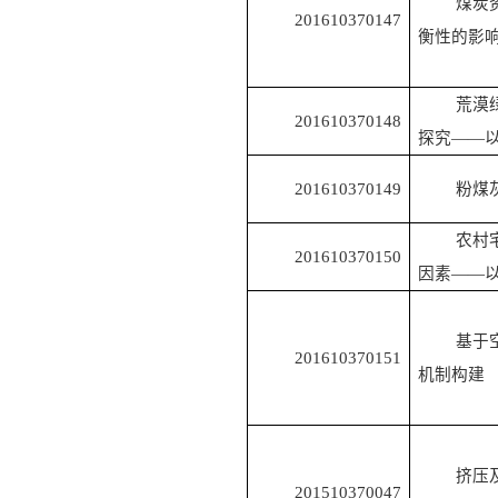
煤炭
201610370147
衡性的影
荒漠
201610370148
探究——
201610370149
粉煤
农村
201610370150
因素——
基于
201610370151
机制构建
挤压
201510370047