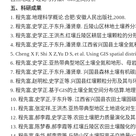
五、科研成果
1. 程先富.地理科学概论.合肥:安徽人民出版社,2008.
2. 程先富,史学正,于东升,潘贤章. 丘陵山区林地土壤养分状
3. 程先富,史学正,王洪杰.红壤丘陵区耕层土壤颗粒的分形特征.
4. 程先富,史学正,于东升,潘贤章.江西省兴国县土壤全氮
5. Cheng X F, Shi X Z,Yu D S, et al. Using GIS spatial dist
6. 程先富,史学正.亚热带典型地区土壤全氮和地形、母岩的关
7. 程先富,史学正,于东升,潘贤章. 兴国县森林土壤有机碳
8. 程先富,赵明松,史学正等.兴国县红壤颗粒分形及其与环境
9. 程先富,史学正.基于GIS的土壤全氮空间分布估算.地理研究,2
10. 程先富,史学正,于东升等. 江西省兴国县农田土壤固碳潜
11. 程先富,张定祥,王洪杰.亚热带典型地区土地退化对生态
12. 程先富,郝李霞,史学正等.农田土壤肥力质量演化及其与
13. 程先富,陈梦春,郝李霞等.红壤丘陵区农田土壤酸化的时
14. 程先富,朱华,郝李霞等.丘陵山区土壤阳离子交换量(CE