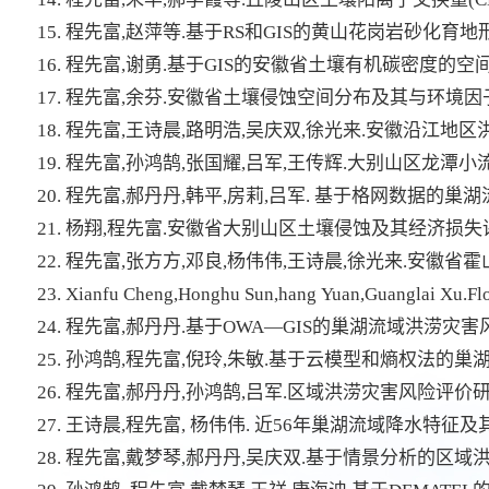
15. 程先富,赵萍等.基于RS和GIS的黄山花岗岩砂化育地形因
16. 程先富,谢勇.基于GIS的安徽省土壤有机碳密度的空间分
17. 程先富,余芬.安徽省土壤侵蚀空间分布及其与环境因子的关
18. 程先富,王诗晨,路明浩,吴庆双,徐光来.安徽沿江地区
19. 程先富,孙鸿鹄,张国耀,吕军,王传辉.大别山区龙潭小
20. 程先富,郝丹丹,韩平,房莉,吕军. 基于格网数据的巢湖
21. 杨翔,程先富.安徽省大别山区土壤侵蚀及其经济损失评估.
22. 程先富,张方方,邓良,杨伟伟,王诗晨,徐光来.安徽省
23. Xianfu Cheng,Honghu Sun,hang Yuan,Guanglai Xu.Flood 
24. 程先富,郝丹丹.基于OWA—GIS的巢湖流域洪涝灾害风险
25. 孙鸿鹄,程先富,倪玲,朱敏.基于云模型和熵权法的巢湖
26. 程先富,郝丹丹,孙鸿鹄,吕军.区域洪涝灾害风险评价研究
27. 王诗晨,程先富, 杨伟伟. 近56年巢湖流域降水特征及其
28. 程先富,戴梦琴,郝丹丹,吴庆双.基于情景分析的区域洪