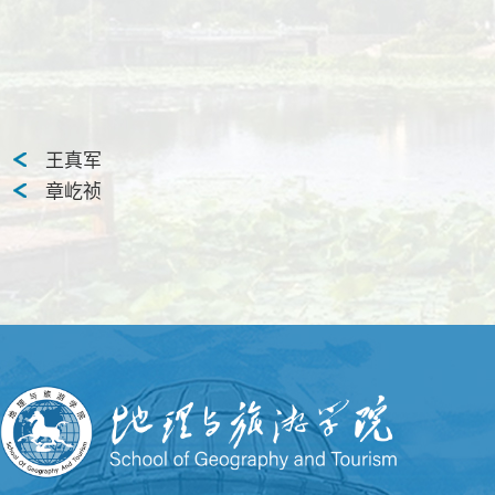
王真军
章屹祯