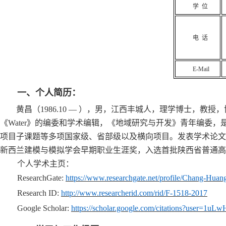
学 位
电 话
E-Mail
一、个人简历：
黄昌（
1986.10
—
），男，江西丰城人，理学博士，教授，
《
Water
》
的编委和学术编辑，
《地域研究与开发》青年编委，
项目子课题等
多项
国家级
、省部级以及横向
项目。发表学术论文
新西兰建模与模拟学会早期职业生涯奖
，
入选首批陕西省普通高
个人学术主页：
ResearchGate
:
https://www.researchgate.net/profile/Chang-Huan
Research ID:
http://www.researcherid.com/rid/F-1518-2017
Google Scholar:
https://scholar.google.com/citations?user=