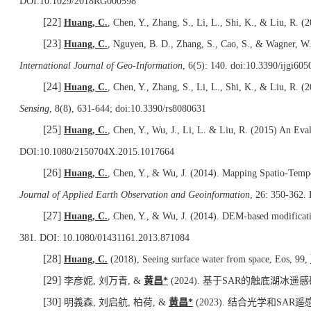
DOI:10.1029/2018RG000598
[22]
Huang, C.
, Chen, Y., Zhang, S., Li, L., Shi, K., & Liu, R.
[23]
Huang, C.
, Nguyen, B. D., Zhang, S., Cao, S., & Wagner, W.
International Journal of Geo-Information
, 6(5): 140. doi:10.3390/ijgi60
[24]
Huang, C.
, Chen, Y., Zhang, S., Li, L., Shi, K., & Liu, R
Sensing
, 8(8), 631-644; doi:10.3390/rs8080631
[25]
Huang, C.
, Chen, Y., Wu, J., Li, L. & Liu, R. (2015) An E
DOI:10.1080/2150704X.2015.1017664
[26]
Huang, C.
,
Chen, Y., & Wu, J. (2014). Mapping Spatio-Temp
Journal of Applied Earth Observation and Geoinformation
, 26: 350-362.
[27]
Huang, C.
, Chen, Y., & Wu, J. (2014).
DEM-based modificatio
381.
DOI: 10.1080/01431161.2013.871084
[28]
Huang, C.
(2018), Seeing surface water from space, Eos, 99,
[29]
李彦妮
,
刘万青
, &
黄昌
*
(2024).
基于
SAR
的触底湖冰遥感
[30]
明義森
,
刘启航
,
柏荷
, &
黄昌
*
(2023).
结合光学和
SAR
遥