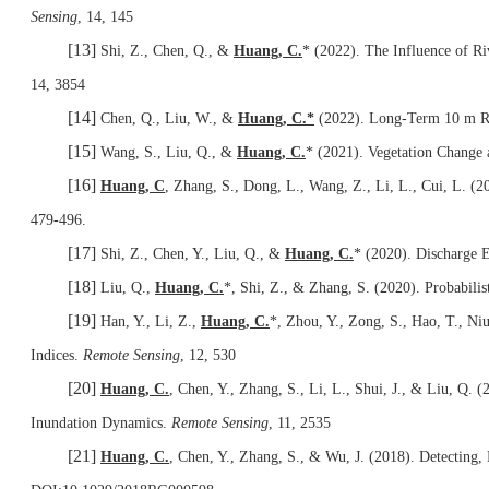
Sensing
, 14, 145
[13]
Shi, Z., Chen, Q., &
Huang, C.
* (2022). The Influence of R
14, 3854
[14]
Chen, Q., Liu, W., &
Huang, C.*
(2022). Long-Term 10 m Re
[15]
Wang, S., Liu, Q., &
Huang, C.
* (2021). Vegetation Change 
[16]
Huang, C
, Zhang, S., Dong, L., Wang, Z., Li, L., Cui, L. (2
479-496.
[17]
Shi, Z., Chen, Y., Liu, Q., &
Huang, C.
* (2020). Discharge 
[18]
Liu, Q.,
Huang, C.
*, Shi, Z., & Zhang, S. (2020). Probabil
[19]
Han, Y., Li, Z.,
Huang, C.
*, Zhou, Y., Zong, S., Hao, T., N
Indices.
Remote Sensing
, 12, 530
[20]
Huang, C.
, Chen, Y., Zhang, S., Li, L., Shui, J., & Liu, Q
Inundation Dynamics.
Remote Sensing
, 11, 2535
[21]
Huang, C.
, Chen, Y., Zhang, S., & Wu, J. (2018). Detecting