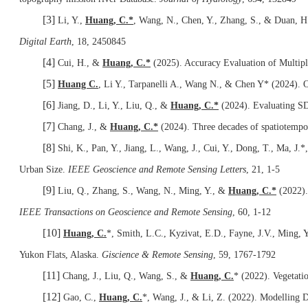
[3]
Li, Y.,
Huang, C.*
, Wang, N., Chen, Y., Zhang, S., & Duan, H
Digital Earth
, 18, 2450845
[4]
Cui, H., &
Huang, C.*
(2025). Accuracy Evaluation of Multipl
[5]
Huang C.
, Li Y., Tarpanelli A., Wang N., & Chen Y* (2024). O
[6]
Jiang, D., Li, Y., Liu, Q., &
Huang, C.*
(2024). Evaluating SD
[7]
Chang, J., &
Huang, C.*
(2024). Three decades of spatiotempo
[8]
Shi, K., Pan, Y., Jiang, L., Wang, J., Cui, Y., Dong, T., Ma, J.
Urban Size.
IEEE Geoscience and Remote Sensing Letters
, 21, 1-5
[9]
Liu, Q., Zhang, S., Wang, N., Ming, Y., &
Huang, C.*
(2022).
IEEE Transactions on Geoscience and Remote Sensing
, 60, 1-12
[10]
Huang, C.
*, Smith, L.C., Kyzivat, E.D., Fayne, J.V., Ming, 
Yukon Flats, Alaska.
Giscience & Remote Sensing
, 59, 1767-1792
[11]
Chang, J., Liu, Q., Wang, S., &
Huang, C.
* (2022). Vegetati
[12]
Gao, C.,
Huang, C.
*, Wang, J., & Li, Z. (2022). Modelling 