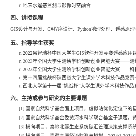
n
地表水遥感监测与影像时空融合
四、讲授课程
GIS
设计与开发、
C#
程序设计、
Python
地理处理、遥感原理
五、指导学生获奖
n
2022
易智瑞杯中国大学生
GIS
软件开发竞赛遥感应用
n
2023
年全国大学生测绘学科创新创业智能大赛
——
测
n
2023
年全国大学生测绘学科创新创业智能大赛
——
科
n
第十四届挑战杯陕西省大学生课外学术科技作品竞赛
n
西北大学第十一届
“
挑战杯
”
大学生课外学术科技作品
六、主持或参与研究的主要课题
[1]
国家自然科学基金面上项目，虚拟站优化定位下的
[2]
国家自然科学基金委黄河水科学联合基金子课题，
[3]
横向项目，秦岭北麓生态系统碳汇管理决策支撑系
[4]
横向项目，青藏高原径流监测与模拟，
2024/1-2024/