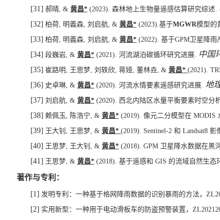
[31]
郝晴
, &
黄昌
*
(2023).
森林地上生物量遥感估算研究综述
.
[32]
柏荷
,
明義森
,
刘启航
, &
黄昌
*
(202
3
).
基于
MGWR
模型的
[33]
柏荷
,
明義森
,
刘启航
, &
黄昌
*
(2022).
基于
GPM
卫星降雨
中国
[34]
段巍岩
, &
黄昌
*
(2021).
河流湖泊碳循环研究进展
.
[35]
崔路明
,
王思梦
,
刘轶欣
,
蒋娅
,
董林垚
, &
黄昌
*
(2021). T
地
[36]
史卓琳
, &
黄昌
*
(2020).
河流水情要素遥感研究进展
.
[37]
刘启航
, &
黄昌
*
(2020).
西北内陆区水量平衡要素时空分
[38]
赖佩玉
,
陈浩宁
, &
黄昌
*
(2019).
像元二分模型在
MODIS
[39]
王大钊
,
王思梦
, &
黄昌
*
(2019). Sentinel-2
和
Landsat8
影
[40]
王思梦
,
王大钊
, &
黄昌
*
(2018). GPM
卫星降水数据在黑
[41]
王思梦
, &
黄昌
*
(2018).
基于遥感和
GIS
的流域自然生态
著作与专利：
[1]
发明专利：一种基于格网降雨数据的识别暴雨的方法，
ZL2
[2]
实用新型：一种用于电动滑板车的防盗预警装置，
ZL20212