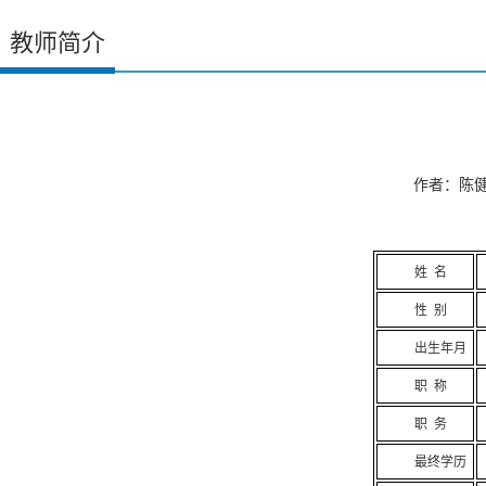
教师简介
作者：陈健 
姓 名
性 别
出生年月
职 称
职 务
最终学历